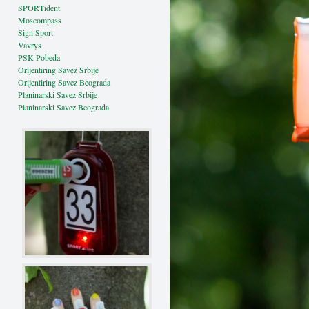
SPORTident
Moscompass
Sign Sport
Vavrys
PSK Pobeda
Orijentiring Savez Srbije
Orijentiring Savez Beograda
Planinarski Savez Srbije
Planinarski Savez Beograda