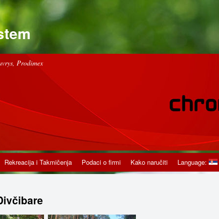
stem
avrys, Prodimex
Rekreacija i Takmičenja
Podaci o firmi
Kako naručiti
Language:
Divčibare