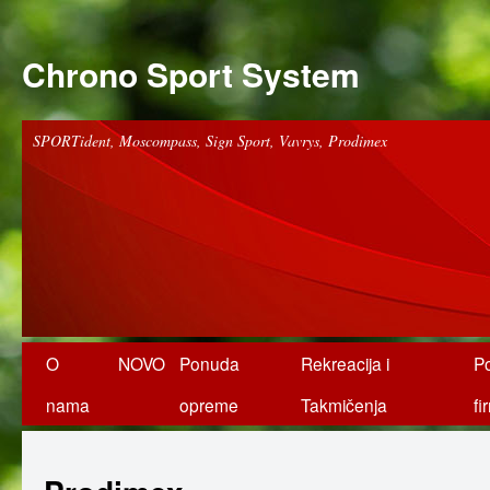
Chrono Sport System
SPORTident, Moscompass, Sign Sport, Vavrys, Prodimex
O
NOVO
Ponuda
Rekreacija i
P
nama
opreme
Takmičenja
fi